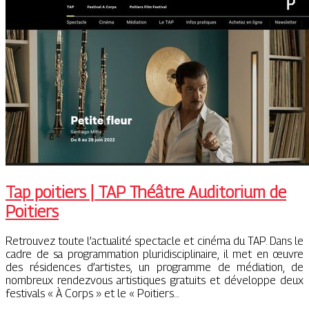
Tap poitiers | TAP Théâtre Auditorium de
Poitiers
Retrouvez toute l’actualité spectacle et cinéma du TAP. Dans le
cadre de sa programmation pluridisciplinaire, il met en œuvre
des résidences d’artistes, un programme de médiation, de
nombreux rendezvous artistiques gratuits et développe deux
festivals « À Corps » et le « Poitiers…