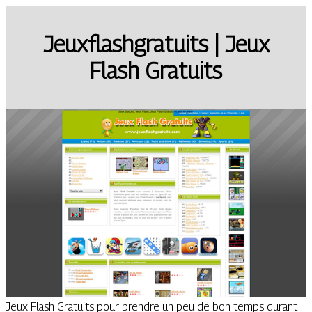
Jeuxflashgra­tuits | Jeux
Flash Gratuits
Jeux Flash Gratuits pour prendre un peu de bon temps durant