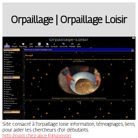
Orpaillage | Orpaillage Loisir
Site consacré à l'orpaillage loisir information, témoignages, liens,
pour aider les chercheurs d'or débutants.
http://pujol.chez-alice.fr/guppyor/